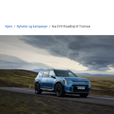
Gå til innhold
Hjem
/
Nyheter og kampanjer
/
Kia EV9 Roadtrip til Tromsø