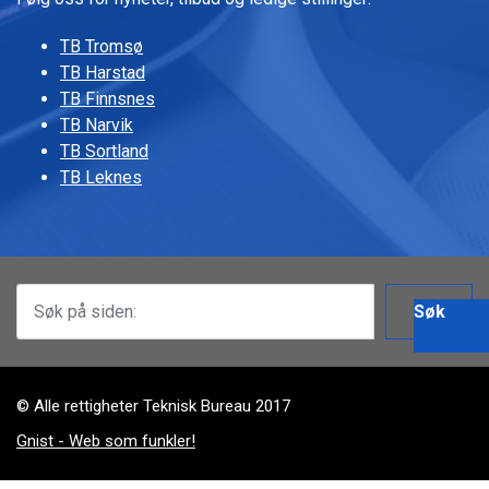
TB Tromsø
TB Harstad
TB Finnsnes
TB Narvik
TB Sortland
TB Leknes
Søk
© Alle rettigheter Teknisk Bureau 2017
Gnist - Web som funkler!