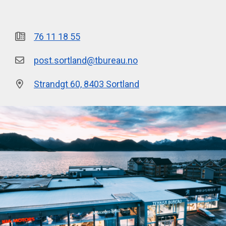
76 11 18 55
post.sortland@tbureau.no
Strandgt 60, 8403 Sortland