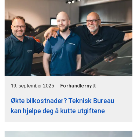
Børge Hammer Eilertsen
45 20 93 62
91 54 41 40
michael.joergensen@tbureau.no
borge.hammer.eilertsen@tbureau.no
ØKONOMIANSVARLIG
Trine Amundsen
45 39 36 10
trine.amundsen@tbureau.no
19. september 2025
Forhandlernytt
Økte bilkostnader? Teknisk Bureau
kan hjelpe deg å kutte utgiftene