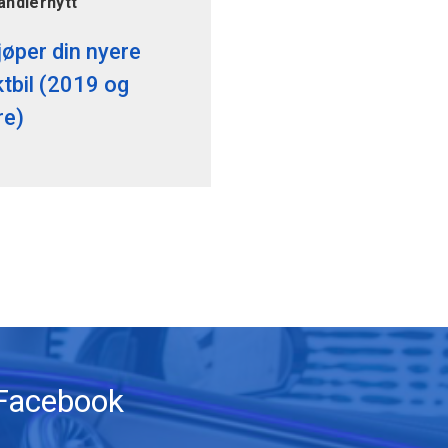
andlernytt
jøper din nyere
ktbil (2019 og
re)
Facebook