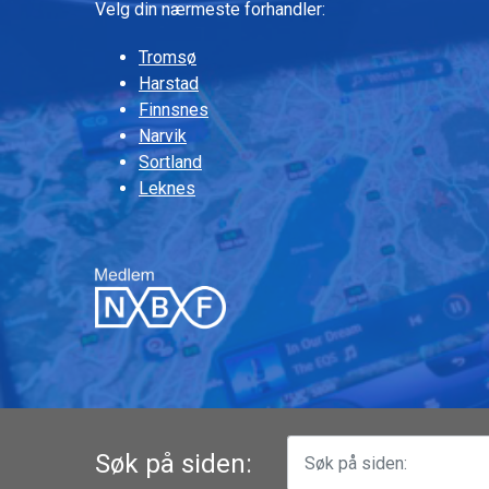
Velg din nærmeste forhandler:
Tromsø
Harstad
Finnsnes
Narvik
Sortland
Leknes
Søk på siden: