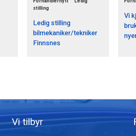
Forhandlernytt
Ledig
Forh
stilling
Vi k
Ledig stilling
bru
bilmekaniker/tekniker
nye
Finnsnes
Vi tilbyr