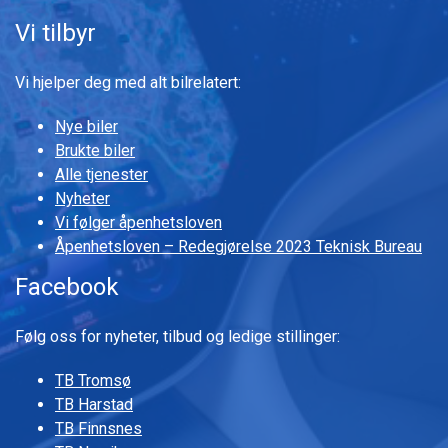
Vi tilbyr
Vi hjelper deg med alt bilrelatert:
Nye biler
Brukte biler
Alle tjenester
Nyheter
Vi følger åpenhetsloven
Åpenhetsloven – Redegjørelse 2023 Teknisk Bureau
Facebook
Følg oss for nyheter, tilbud og ledige stillinger:
TB Tromsø
TB Harstad
TB Finnsnes