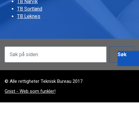
TB Narvik
TB Sortland
TB Leknes
Søk
© Alle rettigheter Teknisk Bureau 2017
Gnist - Web som funkler!