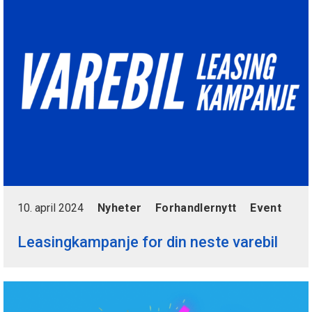
10. april 2024
Nyheter
Forhandlernytt
Event
Leasingkampanje for din neste varebil