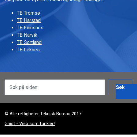
TB Tromsø
TB Harstad
TB Finnsnes
TB Narvik
TB Sortland
TB Leknes
Søk
© Alle rettigheter Teknisk Bureau 2017
Gnist - Web som funkler!