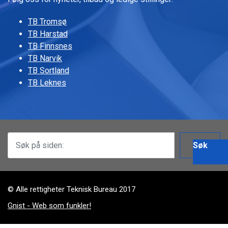
TB Tromsø
TB Harstad
TB Finnsnes
TB Narvik
TB Sortland
TB Leknes
Søk
© Alle rettigheter Teknisk Bureau 2017
Gnist - Web som funkler!