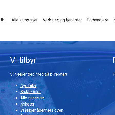
tbil
Alle kampanjer
Verksted og tjenester
Forhandlere
Vi tilbyr
Vi hjelper deg med alt bilrelatert:
F
Nye biler
Brukte biler
Alle tjenester
Nyheter
Vi følger åpenhetsloven