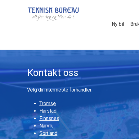
Gå til innhold
Ny bil
Bruk
Kontakt oss
Velg din nærmeste forhandler:
Tromsø
Harstad
Finnsnes
Narvik
Sortland