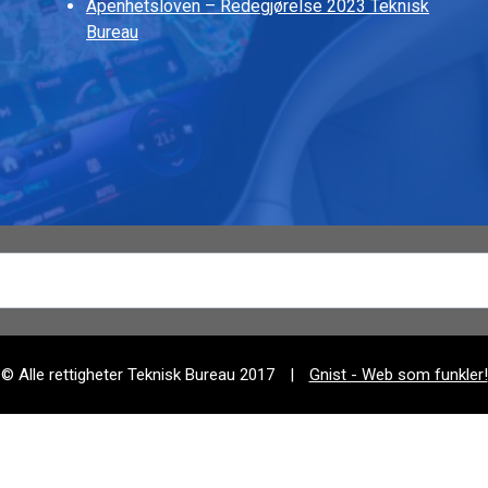
Åpenhetsloven – Redegjørelse 2023 Teknisk
Bureau
© Alle rettigheter Teknisk Bureau 2017
Gnist - Web som funkler!