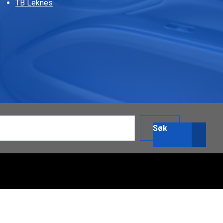
TB Leknes
Søk