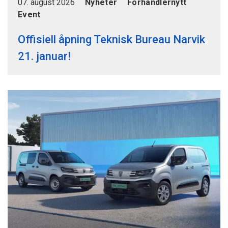
07. august 2026
Nyheter
Forhandlernytt
Event
Offisiell åpning Teknisk Bureau Narvik
21. januar!