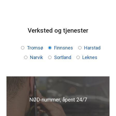
Gå til innhold
Verksted og tjenester
Tromsø
Finnsnes
Harstad
Narvik
Sortland
Leknes
NØD-nummer, åpent 24/7